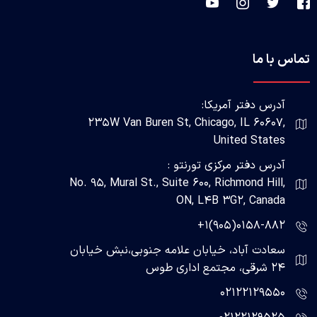
تماس با ما
آدرس دفتر آمریکا:
235W Van Buren St, Chicago, IL 60607,
United States
آدرس دفتر مرکزی تورنتو :
No. 95, Mural St., Suite 600, Richmond Hill,
ON, L4B 3G2, Canada
0158-882(905)1+
سعادت آباد، خیابان علامه جنوبی،نبش خیابان
24 شرقی، مجتمع اداری طوس
02122129550