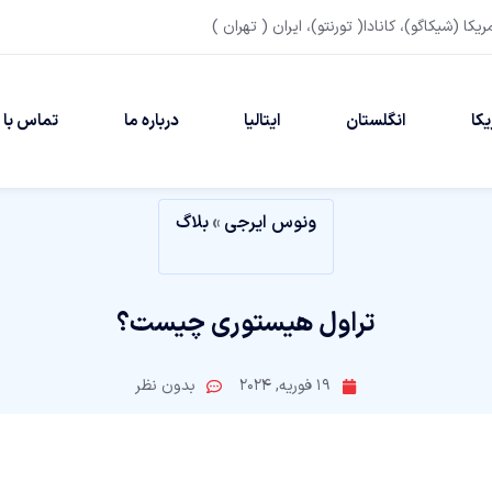
مریکا (شیکاگو)، کانادا( تورنتو)، ایران ( تهران )
یکا
انگلستان
ایتالیا
درباره ما
تماس با م
ونوس ایرجی
»
بلاگ
تراول هیستوری چیست؟
19 فوریه, 2024
بدون نظر