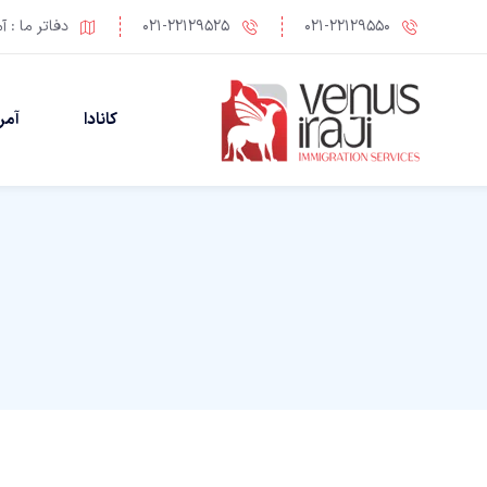
021-22129550
021-22129525
دفاتر ما : آ
کانادا
آمر