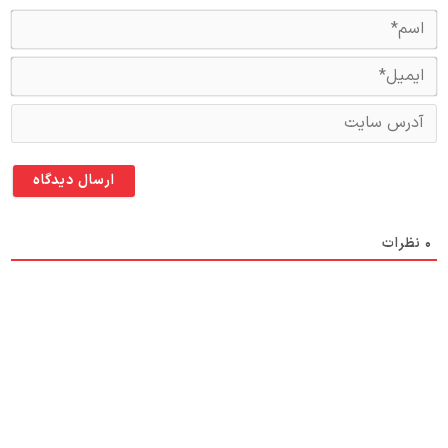
اس
ای
آد
سا
0
نظرات