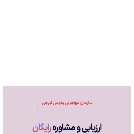
تهران، سعادت آباد، مجتمع اداری طوس
venusiraji.immigration@
10 60 016 0902
021-22129550
021-22129525
سازمان مهاجرتی ونوس ایرجی
ارزیابی و مشاوره
رایگان